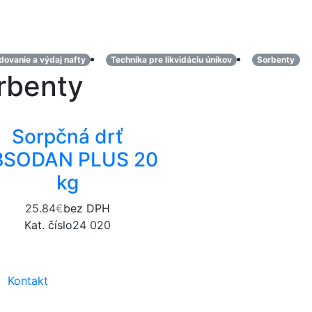
dovanie a výdaj nafty
Technika pre likvidáciu únikov
Sorbenty
rbenty
Sorpčná drť
BSODAN PLUS 20
kg
25.84
€
bez DPH
Kat. číslo
24 020
Kontakt