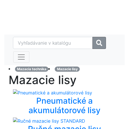
Eshop
MAZTECH plus
Referencie
Kontakt
Mazacia technika
Mazacie lisy
Mazacie lisy
Pneumatické a
akumulátorové lisy