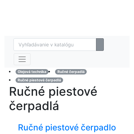
Eshop
MAZTECH plus
Referencie
Kontakt
Olejová technika
Ručné čerpadlá
Ručné piestové čerpadlá
Ručné piestové
čerpadlá
Ručné piestové čerpadlo