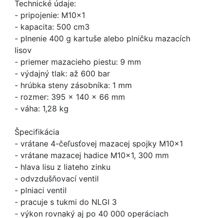
Technické údaje:
- pripojenie: M10x1
- kapacita: 500 cm3
- plnenie 400 g kartuše alebo plničku mazacích
lisov
- priemer mazacieho piestu: 9 mm
- výdajný tlak: až 600 bar
- hrúbka steny zásobníka: 1 mm
- rozmer: 395 x 140 x 66 mm
- váha: 1,28 kg
Špecifikácia
- vrátane 4-čeľusťovej mazacej spojky M10x1
- vrátane mazacej hadice M10x1, 300 mm
- hlava lisu z liateho zinku
- odvzdušňovací ventil
- plniaci ventil
- pracuje s tukmi do NLGI 3
- výkon rovnaký aj po 40 000 operáciach