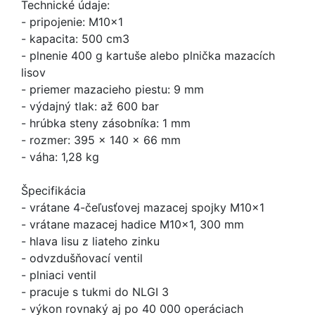
Technické údaje:
- pripojenie: M10x1
- kapacita: 500 cm3
- plnenie 400 g kartuše alebo plnička mazacích
lisov
- priemer mazacieho piestu: 9 mm
- výdajný tlak: až 600 bar
- hrúbka steny zásobníka: 1 mm
- rozmer: 395 x 140 x 66 mm
- váha: 1,28 kg
Špecifikácia
- vrátane 4-čeľusťovej mazacej spojky M10x1
- vrátane mazacej hadice M10x1, 300 mm
- hlava lisu z liateho zinku
- odvzdušňovací ventil
- plniaci ventil
- pracuje s tukmi do NLGI 3
- výkon rovnaký aj po 40 000 operáciach