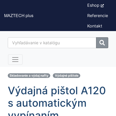
Eshop
MAZTECH plus
Referencie
Kontakt
Skladovanie a výdaj nafty
Výdajné pištole
Výdajná pištol A120
s automatickým
vypínaním