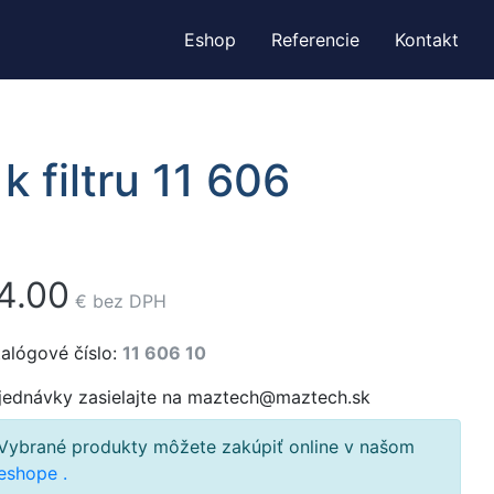
Eshop
Referencie
Kontakt
k filtru 11 606
4.00
€
bez DPH
alógové číslo:
11 606 10
jednávky zasielajte na maztech@maztech.sk
Vybrané produkty môžete zakúpiť online v našom
eshope
.