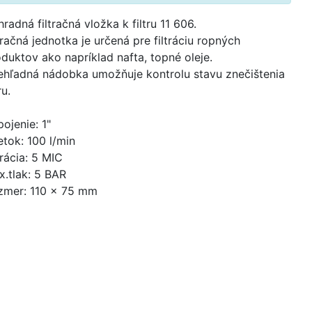
radná filtračná vložka k filtru 11 606.
tračná jednotka je určená pre filtráciu ropných
duktov ako napríklad nafta, topné oleje.
ehľadná nádobka umožňuje kontrolu stavu znečištenia
ru.
pojenie: 1"
etok: 100 l/min
trácia: 5 MIC
.tlak: 5 BAR
zmer: 110 x 75 mm