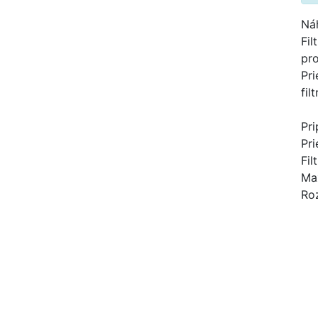
Náh
Fil
pro
Pri
filt
Pri
Pri
Fil
Max
Ro