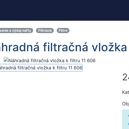
vanie a výdaj nafty
Filtrácia
Filtre
hradná filtračná vložka 
2
Kat
Ob