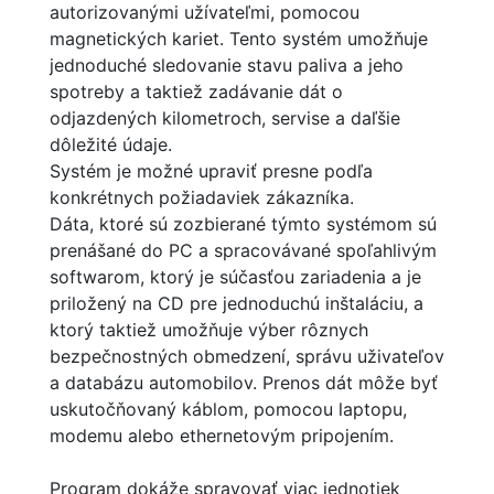
autorizovanými užívateľmi, pomocou
magnetických kariet. Tento systém umožňuje
jednoduché sledovanie stavu paliva a jeho
spotreby a taktiež zadávanie dát o
odjazdených kilometroch, servise a daľšie
dôležité údaje.
Systém je možné upraviť presne podľa
konkrétnych požiadaviek zákazníka.
Dáta, ktoré sú zozbierané týmto systémom sú
prenášané do PC a spracovávané spoľahlivým
softwarom, ktorý je súčasťou zariadenia a je
priložený na CD pre jednoduchú inštaláciu, a
ktorý taktiež umožňuje výber rôznych
bezpečnostných obmedzení, správu uživateľov
a databázu automobilov. Prenos dát môže byť
uskutočňovaný káblom, pomocou laptopu,
modemu alebo ethernetovým pripojením.
Program dokáže spravovať viac jednotiek