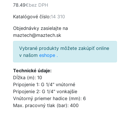
78.49
€
bez DPH
Katalógové číslo:
14 310
Objednávky zasielajte na
maztech@maztech.sk
Vybrané produkty môžete zakúpiť online
v našom
eshope
.
Technické údaje:
Dĺžka (m): 10
Pripojenie 1: G 1/4" vnútorné
Pripojenie 2: G 1/4" vonkajšie
Vnútorný priemer hadice (mm): 6
Max. pracovný tlak (bar): 400