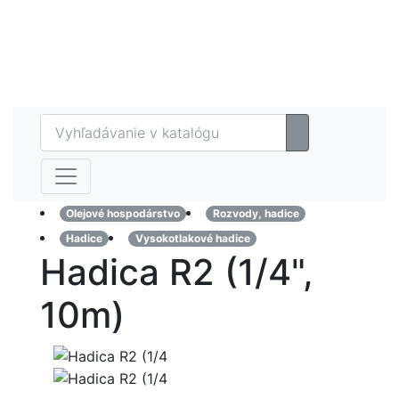
Eshop
MAZTECH plus
Referencie
Kontakt
Olejové hospodárstvo
Rozvody, hadice
Hadice
Vysokotlakové hadice
Hadica R2 (1/4",
10m)