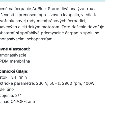
ené na čerpanie AdBlue. Starostlivá analýza trhu a
šeností s prenosem agresívnych kvapalín, viedla k
vořeniu novej rady membránových čerpadiel,
avených elektrickým motorom. Toto riešenie dovoľuje
bstarať si spoľahlivé priemyselné čerpadlo spolu so
monasávacími schopnosťami.
vné vlastnosti:
samonasávacie
EPDM membrána
chnické údaje:
etok: 34 l/min
ktrické parametre: 230 V, 50Hz, 2900 rpm, 400W
le: áno
pojenie: 3/4"
pínač ON/OFF: áno