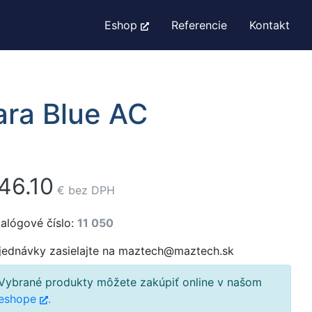
Eshop
Referencie
Kontakt
ara Blue AC
46.10
€
bez DPH
alógové číslo:
11 050
jednávky zasielajte na maztech@maztech.sk
Vybrané produkty môžete zakúpiť online v našom
eshope
.