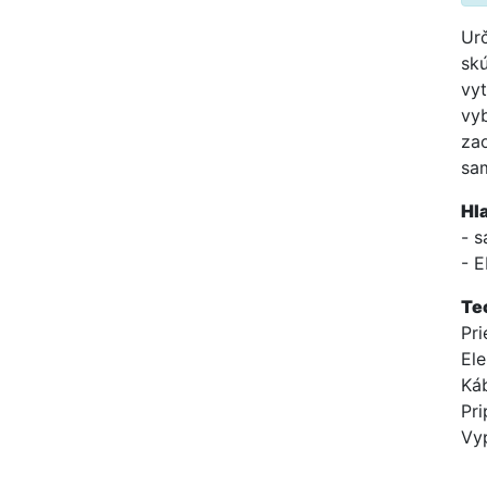
Urč
skú
vyt
vyb
zao
sa
Hla
- 
- 
Te
Pri
Ele
Káb
Pri
Vy