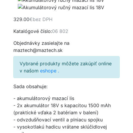
329.00
€
bez DPH
Katalógové číslo:
06 802
Objednávky zasielajte na
maztech@maztech.sk
Vybrané produkty môžete zakúpiť online
v našom
eshope
.
Sada obsahuje:
- akumulátorový mazací lis
- 2x akumulátor 18V s kapacitou 1500 mAh
(praktické vďaka 2 batériam v balení)
- odvzdušňovací ventil a plniacu spojku
- vysokotlakú hadicu vrátane sklúčidlovej