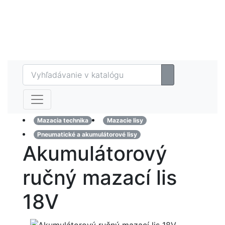
Eshop
MAZTECH plus
Referencie
Kontakt
Mazacia technika
Mazacie lisy
Pneumatické a akumulátorové lisy
Akumulátorový
ručný mazací lis
18V