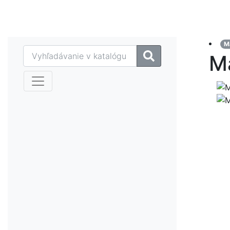
MAZTECH plus
M
M