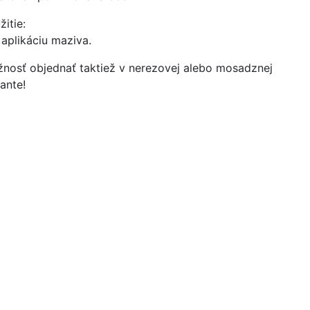
žitie:
 aplikáciu maziva.
nosť objednať taktiež v nerezovej alebo mosadznej
iante!