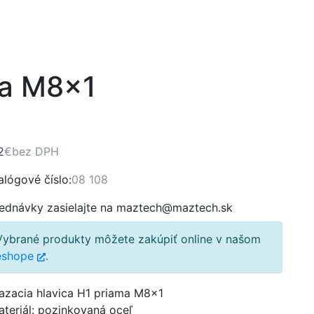
Eshop
Referencie
Kontakt
ma M8x1
2
€
bez DPH
alógové číslo:
08 108
ednávky zasielajte na maztech@maztech.sk
Vybrané produkty môžete zakúpiť online v našom
eshope
.
azacia hlavica H1 priama M8x1
ateriál: pozinkovaná oceľ