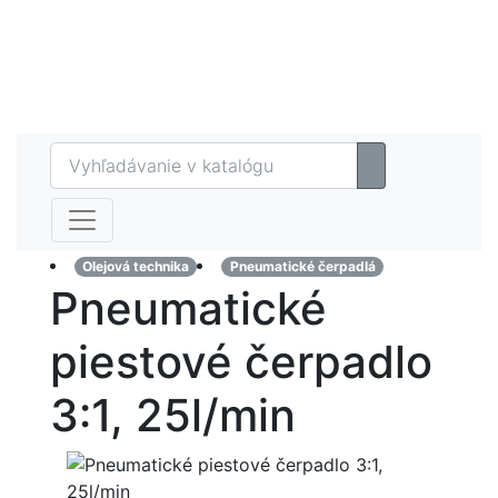
Eshop
MAZTECH plus
Referencie
Kontakt
Olejová technika
Pneumatické čerpadlá
Pneumatické
piestové čerpadlo
3:1, 25l/min