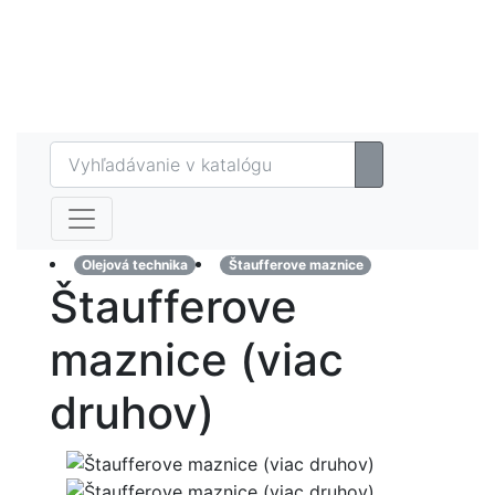
Eshop
MAZTECH plus
Referencie
Kontakt
Olejová technika
Štaufferove maznice
Štaufferove
maznice (viac
druhov)