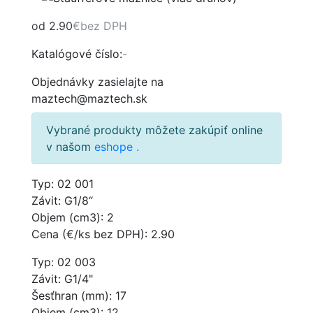
od 2.90
€
bez DPH
Katalógové číslo:
-
Objednávky zasielajte na
maztech@maztech.sk
Vybrané produkty môžete zakúpiť online
v našom
eshope
.
Typ: 02 001
Závit: G1/8“
Objem (cm3): 2
Cena (€/ks bez DPH): 2.90
Typ: 02 003
Závit: G1/4"
Šesťhran (mm): 17
Objem (cm3): 12