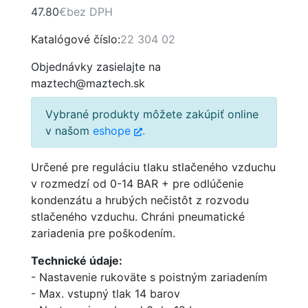
47.80
€
bez DPH
Katalógové číslo:
22 304 02
Objednávky zasielajte na
maztech@maztech.sk
Vybrané produkty môžete zakúpiť online
v našom
eshope
.
Určené pre reguláciu tlaku stlačeného vzduchu
v rozmedzí od 0-14 BAR + pre odlúčenie
kondenzátu a hrubých nečistôt z rozvodu
stlačeného vzduchu. Chráni pneumatické
zariadenia pre poškodením.
Technické údaje:
- Nastavenie rukoväte s poistným zariadením
- Max. vstupný tlak 14 barov